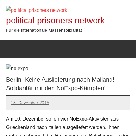
Zum
Inhalt
political prisoners network
springen
Für die internationale Klassensolidarität
Berlin: Keine Auslieferung nach Mailand!
Solidarität mit den NoExpo-Kämpfen!
13. Dezember 2015
admin
Am 10. Dezember sollen vier NoExpo-Aktivisten aus
Griechenland nach Italien ausgeliefert werden. Ihnen
drohen mehrere Jahre Haft wegen der Beteiligung an den