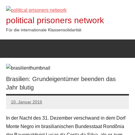
Zum
Inhalt
political prisoners network
springen
Für die internationale Klassensolidarität
Brasilien: Grundeigentümer beenden das
Jahr blutig
10. Januar 2016
admin
In der Nacht des 31. Dezember verschwand in dem Dorf
Monte Negro im brasilianischen Bundesstaat Rondônia
der Bauernaktivist Lucas da Costa da Silva, als er zum