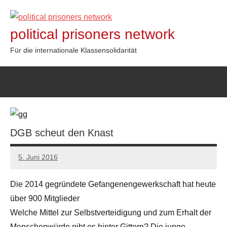
Zum
Inhalt
political prisoners network
springen
Für die internationale Klassensolidarität
DGB scheut den Knast
5. Juni 2016
admin
Die 2014 gegründete Gefangenengewerkschaft hat heute
über 900 Mitglieder
Welche Mittel zur Selbstverteidigung und zum Erhalt der
Menschenwürde gibt es hinter Gittern? Die junge