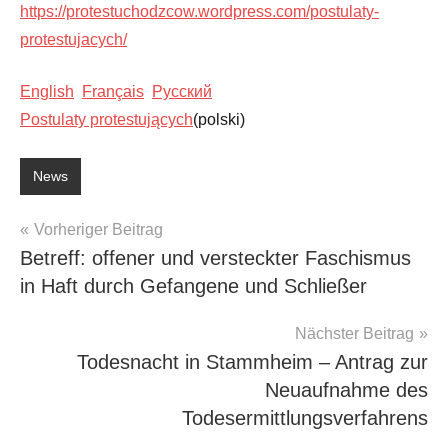
https://protestuchodzcow.wordpress.com/postulaty-
protestujacych/
English
Français
Pусский
Postulaty protestujących
(polski)
News
Beitragsnavigation
Vorheriger Beitrag
Betreff: offener und versteckter Faschismus
in Haft durch Gefangene und Schließer
Nächster Beitrag
Todesnacht in Stammheim – Antrag zur
Neuaufnahme des
Todesermittlungsverfahrens