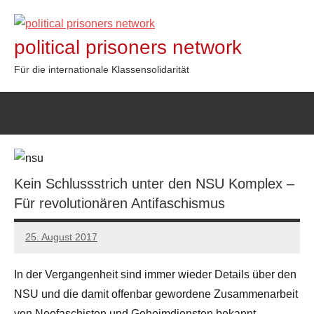
Zum
Inhalt
political prisoners network
springen
Für die internationale Klassensolidarität
Kein Schlussstrich unter den NSU Komplex –
Für revolutionären Antifaschismus
25. August 2017
admin
In der Vergangenheit sind immer wieder Details über den
NSU und die damit offenbar gewordene Zusammenarbeit
von Neofaschisten und Geheimdiensten bekannt