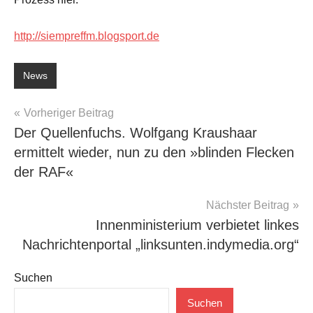
http://siempreffm.blogsport.de
News
Beitragsnavigation
Vorheriger Beitrag
Der Quellenfuchs. Wolfgang Kraushaar
ermittelt wieder, nun zu den »blinden Flecken
der RAF«
Nächster Beitrag
Innenministerium verbietet linkes
Nachrichtenportal „linksunten.indymedia.org“
Suchen
Suchen