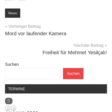
News
Beitragsnavigation
Vorheriger Beitrag
Mord vor laufender Kamera
Nächster Beitrag
Freiheit für Mehmet Yesilçalı!
Suchen
Suchen
TERMINE