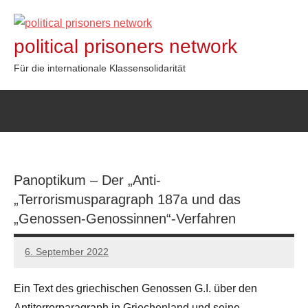
Zum
Inhalt
political prisoners network
springen
Für die internationale Klassensolidarität
Panoptikum – Der „Anti-
„Terrorismusparagraph 187a und das
„Genossen-Genossinnen“-Verfahren
6. September 2022
network
Ein Text des griechischen Genossen G.I. über den
Antiterrorparagraph in Griechenland und seine