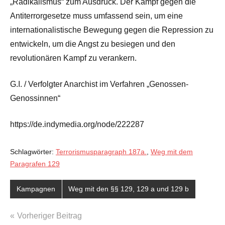
„Radikalismus“ zum Ausdruck. Der Kampf gegen die
Antiterrorgesetze muss umfassend sein, um eine
internationalistische Bewegung gegen die Repression zu
entwickeln, um die Angst zu besiegen und den
revolutionären Kampf zu verankern.
G.I. / Verfolgter Anarchist im Verfahren „Genossen-
Genossinnen“
https://de.indymedia.org/node/222287
Schlagwörter:
Terrorismusparagraph 187a.
,
Weg mit dem
Paragrafen 129
Kampagnen
Weg mit den §§ 129, 129 a und 129 b
Beitragsnavigation
Vorheriger Beitrag