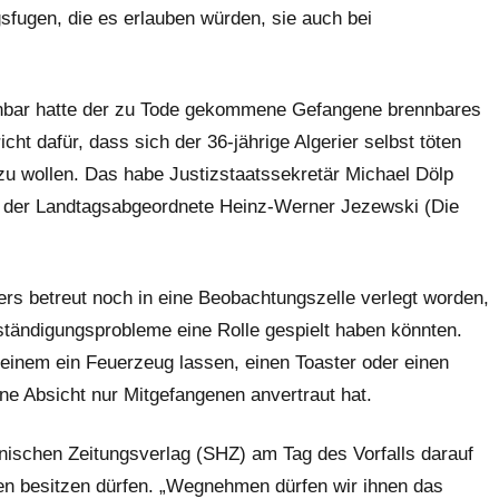
sfugen, die es erlauben würden, sie auch bei
fenbar hatte der zu Tode gekommene Gefangene brennbares
cht dafür, dass sich der 36-jährige Algerier selbst töten
 zu wollen. Das habe Justizstaatssekretär Michael Dölp
t der Landtagsabgeordnete Heinz-Werner Jezewski (Die
ers betreut noch in eine Beobachtungszelle verlegt worden,
rständigungsprobleme eine Rolle gespielt haben könnten.
 einem ein Feuerzeug lassen, einen Toaster oder einen
ine Absicht nur Mitgefangenen anvertraut hat.
inischen Zeitungsverlag (SHZ) am Tag des Vorfalls darauf
n besitzen dürfen. „Wegnehmen dürfen wir ihnen das