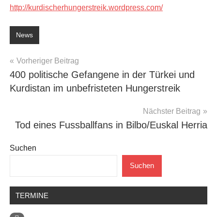
http://kurdischerhungerstreik.wordpress.com/
News
Beitragsnavigation
Vorheriger Beitrag
400 politische Gefangene in der Türkei und
Kurdistan im unbefristeten Hungerstreik
Nächster Beitrag
Tod eines Fussballfans in Bilbo/Euskal Herria
Suchen
Suchen
TERMINE