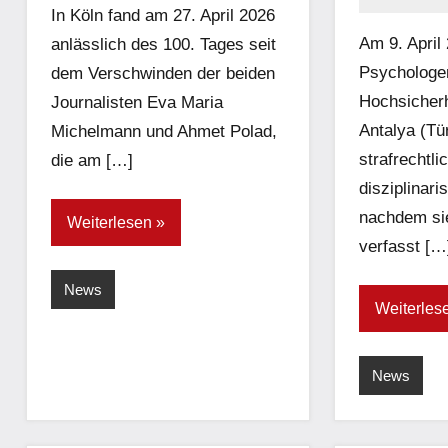
network
In Köln fand am 27. April 2026
Am 9. April
anlässlich des 100. Tages seit
Psychologen
dem Verschwinden der beiden
Hochsicherh
Journalisten Eva Maria
Antalya (Tür
Michelmann und Ahmet Polad,
strafrechtli
die am […]
disziplinari
nachdem sie
Weiterlesen
verfasst […
News
Weiterles
News