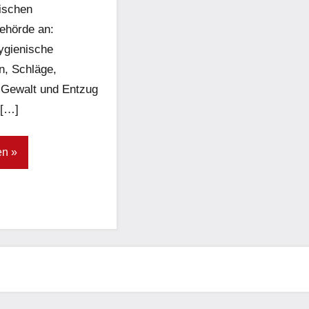
ischen
ehörde an:
ygienische
n, Schläge,
 Gewalt und Entzug
 […]
en