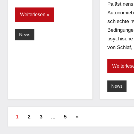
Palästinens
Autonomieb
Weiterlesen
schlechte h
Bedingunge
News
psychische
von Schlaf,
Weiterles
News
Seitennummerierung
Nächste
1
2
3
…
5
»
der
Beiträge