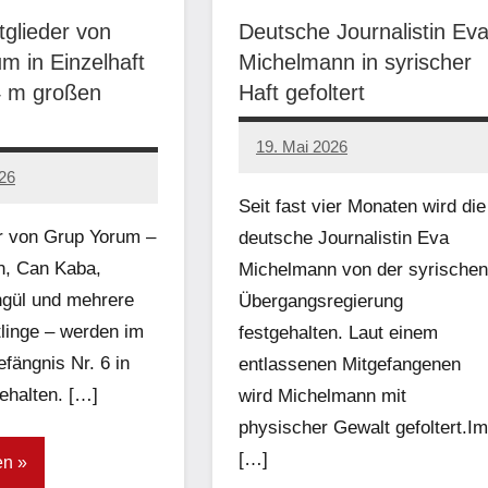
tglieder von
Deutsche Journalistin Ev
m in Einzelhaft
Michelmann in syrischer
4 m großen
Haft gefoltert
19. Mai 2026
network
026
Seit fast vier Monaten wird die
r von Grup Yorum –
deutsche Journalistin Eva
, Can Kaba,
Michelmann von der syrischen
gül und mehrere
Übergangsregierung
tlinge – werden im
festgehalten. Laut einem
ängnis Nr. 6 in
entlassenen Mitgefangenen
gehalten. […]
wird Michelmann mit
physischer Gewalt gefoltert.Im
[…]
en