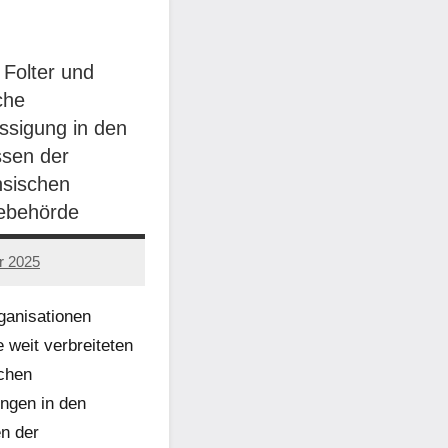
 Folter und
che
ssigung in den
sen der
nsischen
ebehörde
r 2025
ganisationen
 weit verbreiteten
chen
ngen in den
en der