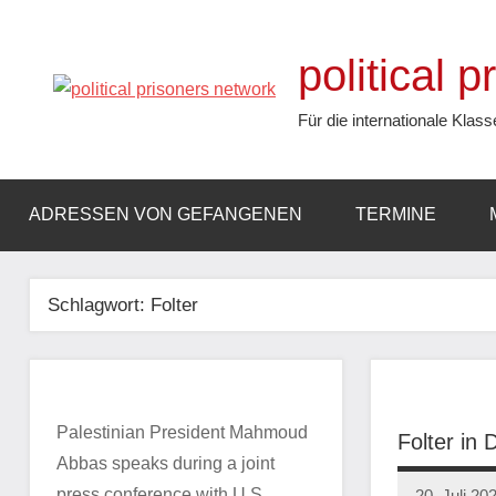
Zum
Inhalt
political 
springen
Für die internationale Klass
ADRESSEN VON GEFANGENEN
TERMINE
Schlagwort:
Folter
Palestinian President Mahmoud
Folter in
Abbas speaks during a joint
press conference with U.S.
20. Juli 20