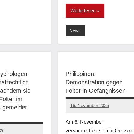
Weiterlesen
News
sychologen
Philippinen:
afrechtlich
Demonstration gegen
 nachdem sie
Folter in Gefängnissen
Folter im
16. November 2025
s gemeldet
network
Am 6. November
versammelten sich in Quezon
026