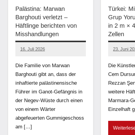
Palästina: Marwan
Türkei: Mi
Barghouti verletzt –
Grup Yoru
Häftlinge berichten von
in 2 m × 
Misshandlungen
Zellen
16. Juli 2026
23. Juni 2
network
network
Die Familie von Marwan
Die Künstle
Barghouti gibt an, dass der
Cem Dursun
inhaftierte palästinensische
Rezzan Şen
Führer im Ganot-Gefängnis in
weitere Häf
der Negev-Wüste durch einen
Marmara-Gef
von einem Wärter
Einzelhaft 
abgefeuerten Gummigeschoss
am […]
Weiterles