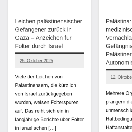
Leichen palästinensischer
Palästina:
Gefangener zurück in
medizinis
Gaza – Anzeichen für
Vernachlä
Folter durch Israel
Gefängnis
Palästine
25. Oktober 2025
Autonomi
network
Viele der Leichen von
12. Oktobe
network
Palästinensern, die kürzlich
Mehrere Or
von Israel zurückgegeben
prangern die
wurden, weisen Folterspuren
unmenschli
auf. Das reiht sich ein in
Haftbedingu
langjährige Berichte über Folter
Haftanstalt
in israelischen […]