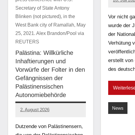
network
Secretary of State Antony
Blinken (not pictured), in the
Vor nicht 
West Bank city of Ramallah, May
wurde der J
25, 2021. Alex Brandon/Pool via
der National
REUTERS
Verhütung v
veröffentlic
Palästina: Willkürliche
erstellt von 
Inhaftierungen und
Vorwürfe der Folter in den
des deutsc
Gefängnissen der
Palästinensischen
Weiterles
Autonomiebehörde
News
2. August 2026
network
Dutzende von Palästinensern,