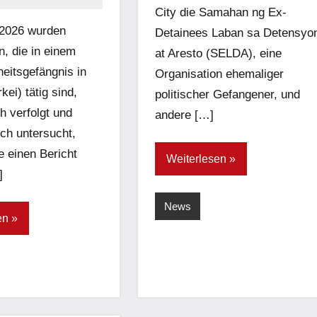
City die Samahan ng Ex-
 2026 wurden
Detainees Laban sa Detensyo
, die in einem
at Aresto (SELDA), eine
eitsgefängnis in
Organisation ehemaliger
kei) tätig sind,
politischer Gefangener, und
ch verfolgt und
andere […]
sch untersucht,
 einen Bericht
Weiterlesen
]
News
en