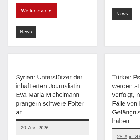
Weiterlesen
News
News
Syrien: Unterstützer der
Türkei: P
inhaftierten Journalistin
werden str
Eva Maria Michelmann
verfolgt,
prangern schwere Folter
Fälle von 
an
Gefängni
haben
30. April 2026
network
28. April 2