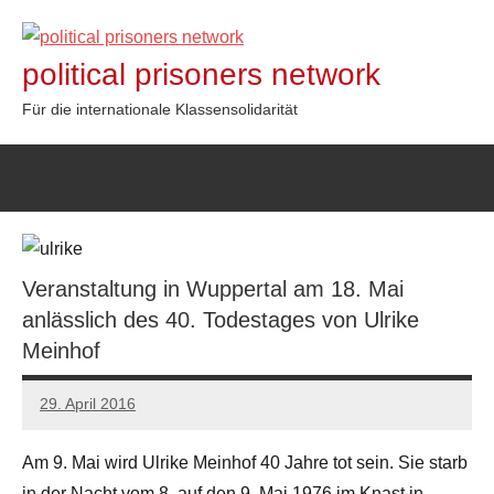
Zum
Inhalt
political prisoners network
springen
Für die internationale Klassensolidarität
Veranstaltung in Wuppertal am 18. Mai
anlässlich des 40. Todestages von Ulrike
Meinhof
29. April 2016
admin
Am 9. Mai wird Ulrike Meinhof 40 Jahre tot sein. Sie starb
in der Nacht vom 8. auf den 9. Mai 1976 im Knast in