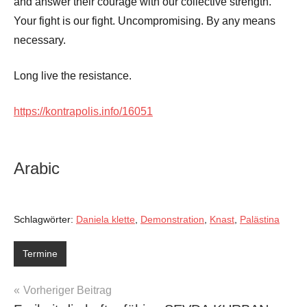
and answer their courage with our collective strength.
Your fight is our fight. Uncompromising. By any means
necessary.
Long live the resistance.
https://kontrapolis.info/16051
Arabic
Schlagwörter:
Daniela klette
,
Demonstration
,
Knast
,
Palästina
Termine
Beitragsnavigation
Vorheriger Beitrag