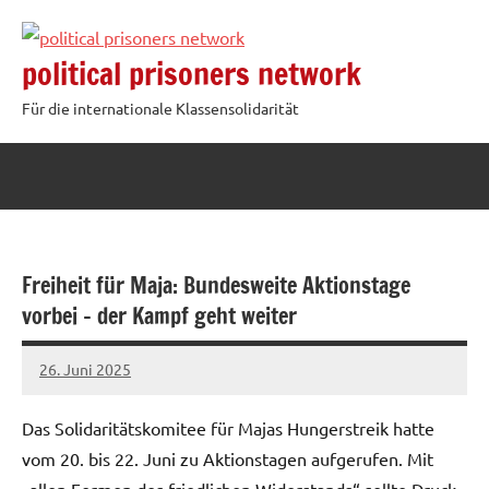
Zum
Inhalt
political prisoners network
springen
Für die internationale Klassensolidarität
Freiheit für Maja: Bundesweite Aktionstage
vorbei – der Kampf geht weiter
26. Juni 2025
network
Das Solidaritätskomitee für Majas Hungerstreik hatte
vom 20. bis 22. Juni zu Aktionstagen aufgerufen. Mit
„allen Formen des friedlichen Widerstands“ sollte Druck