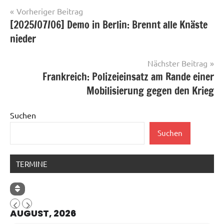
Beitragsnavigation
Vorheriger Beitrag
[2025/07/06] Demo in Berlin: Brennt alle Knäste
nieder
Nächster Beitrag
Frankreich: Polizeieinsatz am Rande einer
Mobilisierung gegen den Krieg
Suchen
Suchen
TERMINE
AUGUST, 2026