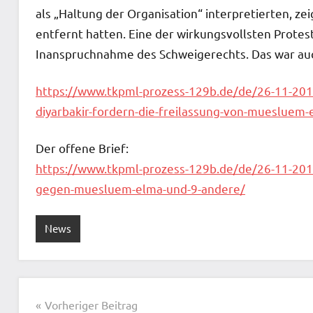
als „Haltung der Organisation“ interpretierten, ze
entfernt hatten. Eine der wirkungsvollsten Prote
Inanspruchnahme des Schweigerechts. Das war auch
https://www.tkpml-prozess-129b.de/de/26-11-201
diyarbakir-fordern-die-freilassung-von-muesluem-
Der offene Brief:
https://www.tkpml-prozess-129b.de/de/26-11-20
gegen-muesluem-elma-und-9-andere/
News
Beitragsnavigation
Vorheriger Beitrag