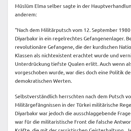
Müslüm Elma selber sagte in der Hauptverhandlung 
anderem:
“Nach dem Militärputsch vom 12. September 1980 
Diyarbakır in ein regelrechtes Gefangenenlager. Be
revolutionäre Gefangene, die der kurdischen Nati
Klassen als nichtexistent erachtet wurde und vern
Unterdrückung tiefste Qualen erlitt. Auch wenn al
vorgeschoben wurde, war dies doch eine Politik de
demokratischen Werten.
Selbstverständlich herrschten nach dem Putsch vo
Militärgefängnissen in der Türkei militärische Re
Diyarbakır war jedoch die ausschlaggebende Frage:
war für die militaristische Front die falsche Antwo
Kräfte, die mit der rassistischen Geisteshaltung „J