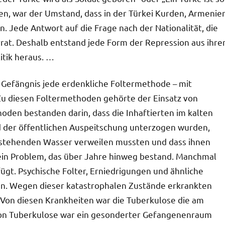
en, war der Umstand, dass in der Türkei Kurden, Armenie
n. Jede Antwort auf die Frage nach der Nationalität, die
errat. Deshalb entstand jede Form der Repression aus ihre
itik heraus. …
 Gefängnis jede erdenkliche Foltermethode – mit
 diesen Foltermethoden gehörte der Einsatz von
oden bestanden darin, dass die Inhaftierten im kalten
d der öffentlichen Auspeitschung unterzogen wurden,
 stehenden Wasser verweilen mussten und dass ihnen
ein Problem, das über Jahre hinweg bestand. Manchmal
t. Psychische Folter, Erniedrigungen und ähnliche
sen. Wegen dieser katastrophalen Zustände erkrankten
 Von diesen Krankheiten war die Tuberkulose die am
e von Tuberkulose war ein gesonderter Gefangenenraum