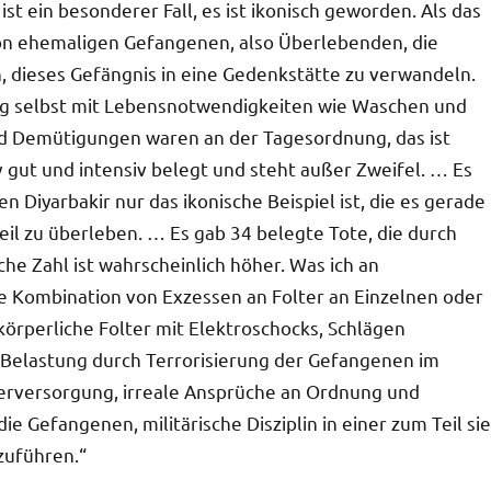
ist ein besonderer Fall, es ist ikonisch geworden. Als das
von ehemaligen Gefangenen, also Überlebenden, die
, dieses Gefängnis in eine Gedenkstätte zu verwandeln.
ng selbst mit Lebensnotwendigkeiten wie Waschen und
nd Demütigungen waren an der Tagesordnung, das ist
v gut und intensiv belegt und steht außer Zweifel. … Es
 Diyarbakir nur das ikonische Beispiel ist, die es gerade
eil zu überleben. … Es gab 34 belegte Tote, die durch
che Zahl ist wahrscheinlich höher. Was ich an
ie Kombination von Exzessen an Folter an Einzelnen oder
örperliche Folter mit Elektroschocks, Schlägen
 Belastung durch Terrorisierung der Gefangenen im
terversorgung, irreale Ansprüche an Ordnung und
e Gefangenen, militärische Disziplin in einer zum Teil sie
zuführen.“