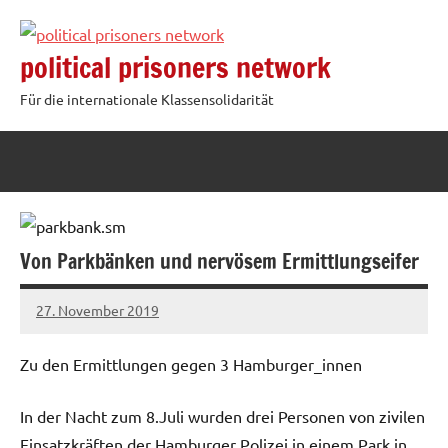
Zum
Inhalt
political prisoners network
springen
Für die internationale Klassensolidarität
Von Parkbänken und nervösem Ermittlungseifer
27. November 2019
admin
Zu den Ermittlungen gegen 3 Hamburger_innen
In der Nacht zum 8.Juli wurden drei Personen von zivilen
Einsatzkräften der Hamburger Polizei in einem Park in