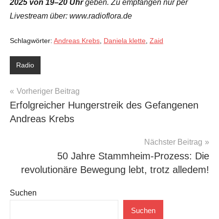
2025 von 19–20 Uhr
geben. Zu empfangen nur per
Livestream über: www.radioflora.de
Schlagwörter:
Andreas Krebs
,
Daniela klette
,
Zaid
Radio
Beitragsnavigation
Vorheriger Beitrag
Erfolgreicher Hungerstreik des Gefangenen
Andreas Krebs
Nächster Beitrag
50 Jahre Stammheim-Prozess: Die
revolutionäre Bewegung lebt, trotz alledem!
Suchen
Suchen