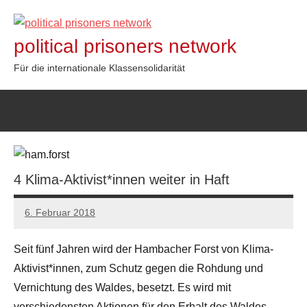
Zum
Inhalt
political prisoners network
springen
Für die internationale Klassensolidarität
4 Klima-Aktivist*innen weiter in Haft
6. Februar 2018
admin
Seit fünf Jahren wird der Hambacher Forst von Klima-
Aktivist*innen, zum Schutz gegen die Rohdung und
Vernichtung des Waldes, besetzt. Es wird mit
verschiedensten Aktionen für den Erhalt des Waldes