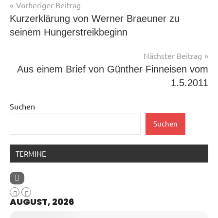
Beitragsnavigation
Vorheriger Beitrag
Kurzerklärung von Werner Braeuner zu
seinem Hungerstreikbeginn
Nächster Beitrag
Aus einem Brief von Günther Finneisen vom
1.5.2011
Suchen
Suchen
TERMINE
AUGUST, 2026