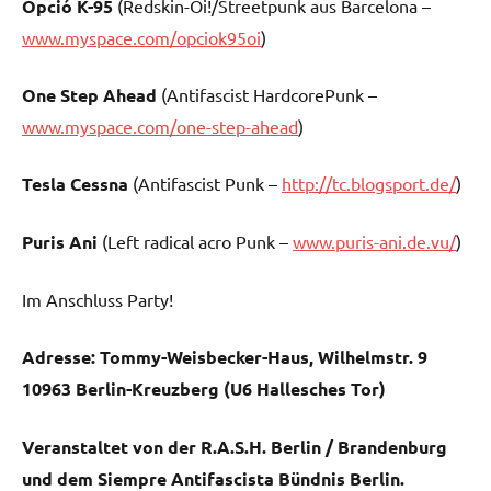
Opció K-95
(Redskin-Oi!/Streetpunk aus Barcelona –
www.myspace.com/opciok95oi
)
One Step Ahead
(Antifascist HardcorePunk –
www.myspace.com/one-step-ahead
)
Tesla Cessna
(Antifascist Punk –
http://tc.blogsport.de/
)
Puris Ani
(Left radical acro Punk –
www.puris-ani.de.vu/
)
Im Anschluss Party!
Adresse:
Tommy-Weisbecker-Haus, Wilhelmstr. 9
10963 Berlin-Kreuzberg (U6 Hallesches Tor)
Veranstaltet von der R.A.S.H. Berlin / Brandenburg
und dem Siempre Antifascista Bündnis Berlin.