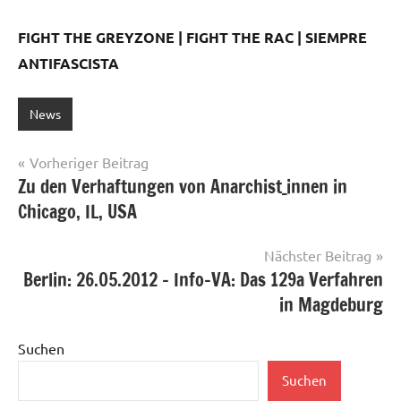
FIGHT THE GREYZONE
|
FIGHT THE RAC
|
SIEMPRE
ANTIFASCISTA
News
Beitragsnavigation
Vorheriger Beitrag
Zu den Verhaftungen von Anarchist_innen in
Chicago, IL, USA
Nächster Beitrag
Berlin: 26.05.2012 – Info-VA: Das 129a Verfahren
in Magdeburg
Suchen
Suchen