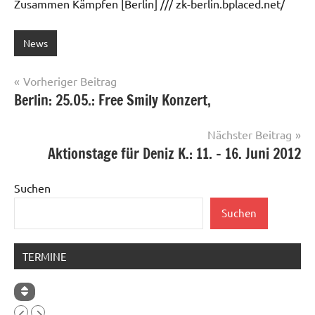
Zusammen Kämpfen [Berlin] /// zk-berlin.bplaced.net/
News
Beitragsnavigation
Vorheriger Beitrag
Berlin: 25.05.: Free Smily Konzert,
Nächster Beitrag
Aktionstage für Deniz K.: 11. – 16. Juni 2012
Suchen
Suchen
TERMINE