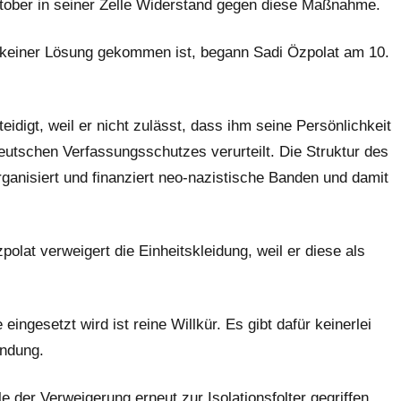
ktober in seiner Zelle Widerstand gegen diese Maßnahme.
u keiner Lösung gekommen ist, begann Sadi Özpolat am 10.
teidigt, weil er nicht zulässt, dass ihm seine Persönlichkeit
utschen Verfassungsschutzes verurteilt. Die Struktur des
rganisiert und finanziert neo-nazistische Banden und damit
olat verweigert die Einheitskleidung, weil er diese als
eingesetzt wird ist reine Willkür. Es gibt dafür keinerlei
ündung.
 der Verweigerung erneut zur Isolationsfolter gegriffen