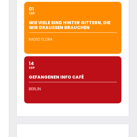
01
SEP
WIE VIELE SIND HINTER GITTERN, DIE
WIR DRAUSSEN BRAUCHEN
RADIO FLORA
14
SEP
GEFANGENEN INFO CAFÉ
BERLIN