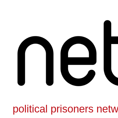
Zum
Inhalt
springen
political prisoners net