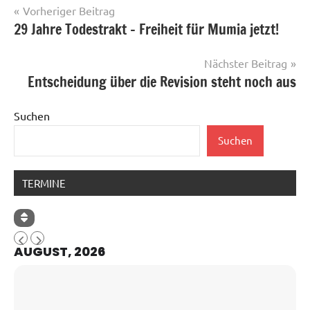
Beitragsnavigation
Vorheriger Beitrag
29 Jahre Todestrakt – Freiheit für Mumia jetzt!
Nächster Beitrag
Entscheidung über die Revision steht noch aus
Suchen
Suchen
TERMINE
AUGUST, 2026