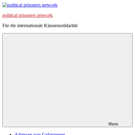
Zum
Inhalt
political prisoners network
springen
Für die internationale Klassensolidarität
Menü
Adressen von Gefangenen