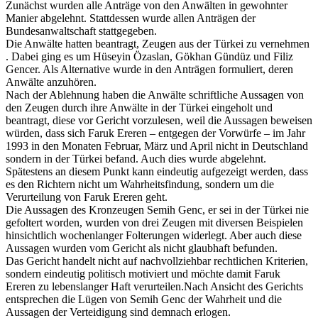
Zunächst wurden alle Anträge von den Anwälten in gewohnter
Manier abgelehnt. Stattdessen wurde allen Anträgen der
Bundesanwaltschaft stattgegeben.
Die Anwälte hatten beantragt, Zeugen aus der Türkei zu vernehmen
. Dabei ging es um Hüseyin Özaslan, Gökhan Gündüz und Filiz
Gencer. Als Alternative wurde in den Anträgen formuliert, deren
Anwälte anzuhören.
Nach der Ablehnung haben die Anwälte schriftliche Aussagen von
den Zeugen durch ihre Anwälte in der Türkei eingeholt und
beantragt, diese vor Gericht vorzulesen, weil die Aussagen beweisen
würden, dass sich Faruk Ereren – entgegen der Vorwürfe – im Jahr
1993 in den Monaten Februar, März und April nicht in Deutschland
sondern in der Türkei befand. Auch dies wurde abgelehnt.
Spätestens an diesem Punkt kann eindeutig aufgezeigt werden, dass
es den Richtern nicht um Wahrheitsfindung, sondern um die
Verurteilung von Faruk Ereren geht.
Die Aussagen des Kronzeugen Semih Genc, er sei in der Türkei nie
gefoltert worden, wurden von drei Zeugen mit diversen Beispielen
hinsichtlich wochenlanger Folterungen widerlegt. Aber auch diese
Aussagen wurden vom Gericht als nicht glaubhaft befunden.
Das Gericht handelt nicht auf nachvollziehbar rechtlichen Kriterien,
sondern eindeutig politisch motiviert und möchte damit Faruk
Ereren zu lebenslanger Haft verurteilen.Nach Ansicht des Gerichts
entsprechen die Lügen von Semih Genc der Wahrheit und die
Aussagen der Verteidigung sind demnach erlogen.