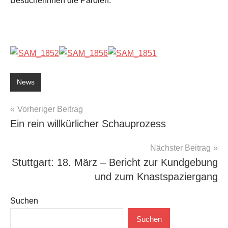
BesucherInnen die Parolen.
News
Beitragsnavigation
Vorheriger Beitrag
Ein rein willkürlicher Schauprozess
Nächster Beitrag
Stuttgart: 18. März – Bericht zur Kundgebung
und zum Knastspaziergang
Suchen
Suchen