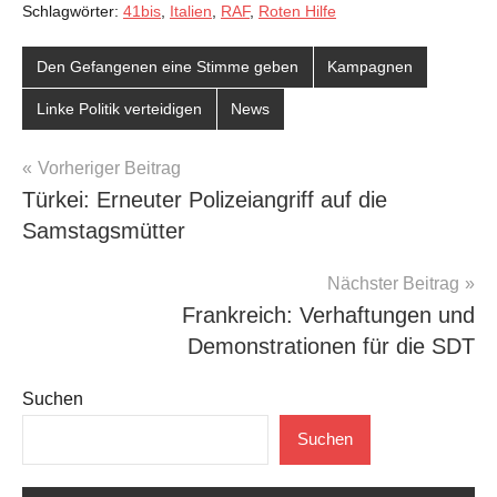
Schlagwörter:
41bis
,
Italien
,
RAF
,
Roten Hilfe
Den Gefangenen eine Stimme geben
Kampagnen
Linke Politik verteidigen
News
Beitragsnavigation
Vorheriger Beitrag
Türkei: Erneuter Polizeiangriff auf die
Samstagsmütter
Nächster Beitrag
Frankreich: Verhaftungen und
Demonstrationen für die SDT
Suchen
Suchen