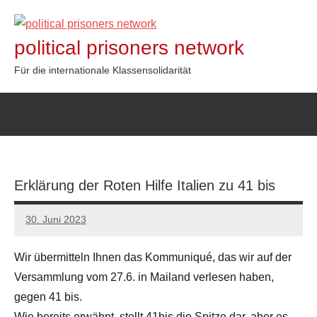
Zum
Inhalt
political prisoners network
springen
Für die internationale Klassensolidarität
Erklärung der Roten Hilfe Italien zu 41 bis
30. Juni 2023
network
Wir übermitteln Ihnen das Kommuniqué, das wir auf der
Versammlung vom 27.6. in Mailand verlesen haben,
gegen 41 bis.
Wie bereits erwähnt, stellt 41bis die Spitze dar, aber es