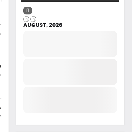
e
AUGUST, 2026
e
r
.
s
r
e
s
e