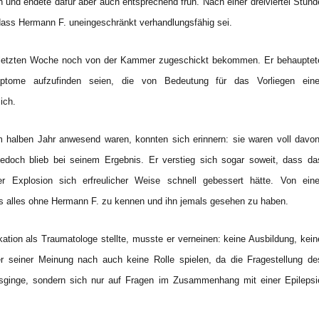
n und endete dafür aber auch entsprechend früh. Nach einer dreiviertel Stund
 dass Hermann F. uneingeschränkt verhandlungsfähig sei.
r letzten Woche noch von der Kammer zugeschickt bekommen. Er behauptet
ptome aufzufinden seien, die von Bedeutung für das Vorliegen eine
ich.
em halben Jahr anwesend waren, konnten sich erinnern: sie waren voll davon
edoch blieb bei seinem Ergebnis. Er verstieg sich sogar soweit, dass da
 Explosion sich erfreulicher Weise schnell gebessert hätte. Von eine
s alles ohne Hermann F. zu kennen und ihn jemals gesehen zu haben.
ation als Traumatologe stellte, musste er verneinen: keine Ausbildung, kein
r seiner Meinung nach auch keine Rolle spielen, da die Fragestellung de
usginge, sondern sich nur auf Fragen im Zusammenhang mit einer Epilepsi