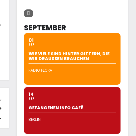
r
SEPTEMBER
01
SEP
WIE VIELE SIND HINTER GITTERN, DIE
WIR DRAUSSEN BRAUCHEN
RADIO FLORA
14
SEP
e
GEFANGENEN INFO CAFÉ
.
BERLIN