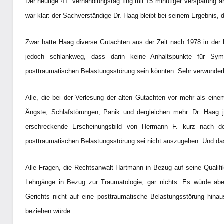
Der heutige 41. Verhandlungstag fing mit 15 minütiger Verspätung a
war klar: der Sachverständige Dr. Haag bleibt bei seinem Ergebnis,
Zwar hatte Haag diverse Gutachten aus der Zeit nach 1978 in de
jedoch schlankweg, dass darin keine Anhaltspunkte für Sym
posttraumatischen Belastungsstörung sein könnten. Sehr verwunderl
Alle, die bei der Verlesung der alten Gutachten vor mehr als ein
Ängste, Schlafstörungen, Panik und dergleichen mehr. Dr. Haag j
erschreckende Erscheinungsbild von Hermann F. kurz nach der
posttraumatischen Belastungsstörung sei nicht auszugehen. Und da
Alle Fragen, die Rechtsanwalt Hartmann in Bezug auf seine Qualifik
Lehrgänge in Bezug zur Traumatologie, gar nichts. Es würde abe
Gerichts nicht auf eine posttraumatische Belastungsstörung hina
beziehen würde.