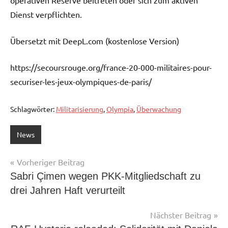
Dienst verpflichten.
Übersetzt mit DeepL.com (kostenlose Version)
https://secoursrouge.org/france-20-000-militaires-pour-
securiser-les-jeux-olympiques-de-paris/
Schlagwörter:
Militarisierung
,
Olympia
,
Überwachung
News
Beitragsnavigation
Vorheriger Beitrag
Sabri Çimen wegen PKK-Mitgliedschaft zu
drei Jahren Haft verurteilt
Nächster Beitrag