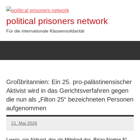
Zum
Inhalt
political prisoners network
springen
Für die internationale Klassensolidarität
Großbritannien: Ein 25. pro-palästinensischer
Aktivist wird in das Gerichtsverfahren gegen
die nun als „Filton 25“ bezeichneten Personen
aufgenommen
21. Mai 2026
network
Lewie, ein Aktivist, der als Mitglied der „Brize Norton 5“