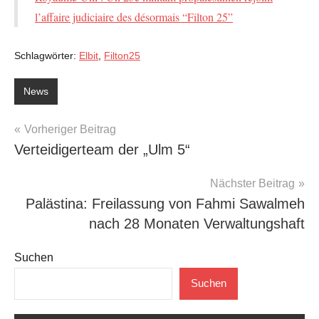
l’affaire judiciaire des désormais “Filton 25”
Schlagwörter:
Elbit
,
Filton25
News
Beitragsnavigation
Vorheriger Beitrag
Verteidigerteam der „Ulm 5“
Nächster Beitrag
Palästina: Freilassung von Fahmi Sawalmeh
nach 28 Monaten Verwaltungshaft
Suchen
Suchen