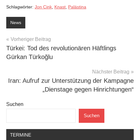
Schlagwörter:
Jon Cink
,
Knast
,
Palästina
News
Beitragsnavigation
Vorheriger Beitrag
Türkei: Tod des revolutionären Häftlings
Gürkan Türkoğlu
Nächster Beitrag
Iran: Aufruf zur Unterstützung der Kampagne
„Dienstage gegen Hinrichtungen“
Suchen
Suchen
TERMINE