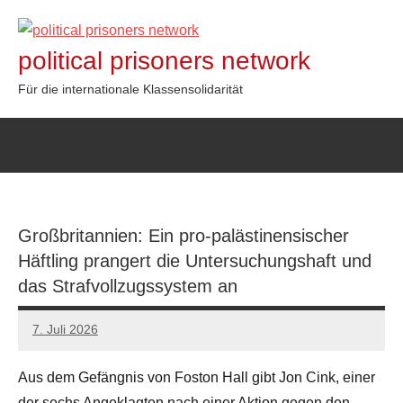
Zum
Inhalt
political prisoners network
springen
Für die internationale Klassensolidarität
Großbritannien: Ein pro-palästinensischer
Häftling prangert die Untersuchungshaft und
das Strafvollzugssystem an
7. Juli 2026
network
Aus dem Gefängnis von Foston Hall gibt Jon Cink, einer
der sechs Angeklagten nach einer Aktion gegen den