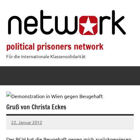
Zum
Inhalt
springen
political prisoners network
Für die internationale Klassensolidarität
Gruß von Christa Eckes
22. Januar 2012
admin
Der BGH hat die Beugehaft gegen mich zurückgewiesen.