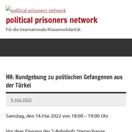
Zum
Inhalt
political prisoners network
springen
Für die internationale Klassensolidarität
HH: Kundgebung zu politischen Gefangenen aus
der Türkei
9. Mai 2022
network
Samstag, den 14.Mai 2022 von 18:00 – 19:00 Uhr
Vor dem Eingang des S-Bahnhofs Sternschanze