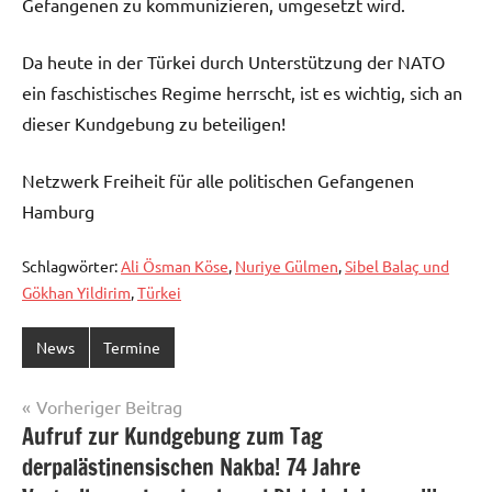
Gefangenen zu kommunizieren, umgesetzt wird.
Da heute in der Türkei durch Unterstützung der NATO
ein faschistisches Regime herrscht, ist es wichtig, sich an
dieser Kundgebung zu beteiligen!
Netzwerk Freiheit für alle politischen Gefangenen
Hamburg
Schlagwörter:
Ali Ösman Köse
,
Nuriye Gülmen
,
Sibel Balaç und
Gökhan Yildirim
,
Türkei
News
Termine
Beitragsnavigation
Vorheriger Beitrag
Aufruf zur Kundgebung zum Tag
derpalästinensischen Nakba! 74 Jahre