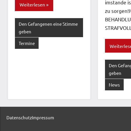
imstande is
Weiterlesen
zu sorgen
BEHANDLU
Den Gefangenen eine Stimme
STRAFVOLL
geben
Termine
Weiterles
Den Gefan
geben
News
Datenschutz
Impressum