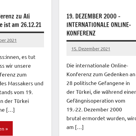
erenz zu Ali
19. DEZEMBER 2000 –
 ist am 26.12.21
INTERNATIONALE ONLINE-
KONFERENZ
ber 2021
15. Dezember 2021
network
s:innen, es tut
Die internationale Online-
ass wir unsere
Konferenz zum Gedenken an
ferenz zum
28 politische Gefangene in
des Massakers und
der Türkei, die während eine
tands vom 19.
Gefängnisoperation vom
n der Türkei
19.-22. Dezember 2000
he […]
brutal ermordet wurden, wir
am […]
en