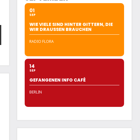
01
SEP
WIE VIELE SIND HINTER GITTERN, DIE
WIR DRAUSSEN BRAUCHEN
RADIO FLORA
14
SEP
GEFANGENEN INFO CAFÉ
BERLIN