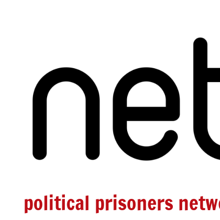
Zum
Inhalt
springen
political prisoners net