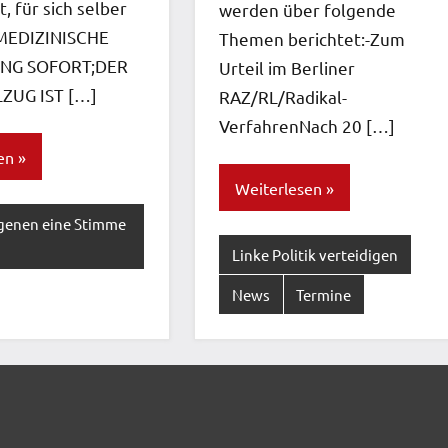
t, für sich selber
werden über folgende
!MEDIZINISCHE
Themen berichtet:-Zum
NG SOFORT;DER
Urteil im Berliner
ZUG IST […]
RAZ/RL/Radikal-
VerfahrenNach 20 […]
en
Weiterlesen
genen eine Stimme
Linke Politik verteidigen
News
Termine