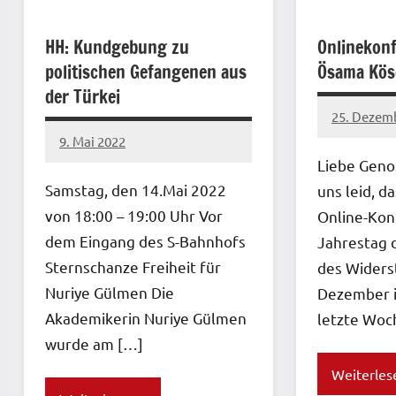
HH: Kundgebung zu
Onlinekonf
politischen Gefangenen aus
Ösama Köse
der Türkei
25. Dezem
network
9. Mai 2022
network
Liebe Genos
Samstag, den 14.Mai 2022
uns leid, d
von 18:00 – 19:00 Uhr Vor
Online-Kon
dem Eingang des S-Bahnhofs
Jahrestag 
Sternschanze Freiheit für
des Widers
Nuriye Gülmen Die
Dezember i
Akademikerin Nuriye Gülmen
letzte Woc
wurde am […]
Weiterles