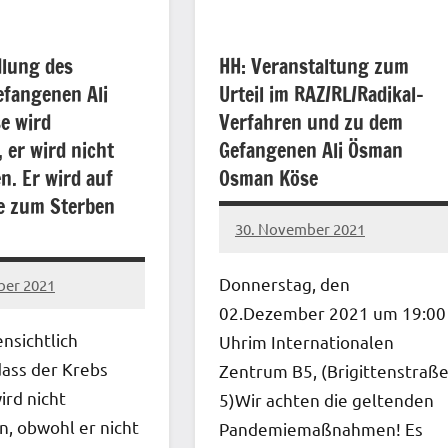
dlung des
HH: Veranstaltung zum
efangenen Ali
Urteil im RAZ/RL/Radikal-
e wird
Verfahren und zu dem
, er wird nicht
Gefangenen Ali Ösman
n. Er wird auf
Osman Köse
e zum Sterben
30. November 2021
network
Donnerstag, den
ber 2021
02.Dezember 2021 um 19:00
ensichtlich
Uhrim Internationalen
dass der Krebs
Zentrum B5, (Brigittenstraß
ird nicht
5)Wir achten die geltenden
n, obwohl er nicht
Pandemiemaßnahmen! Es