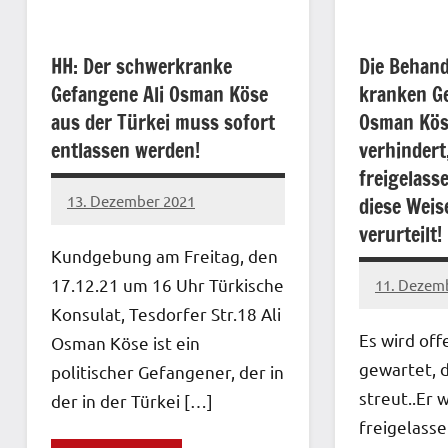
HH: Der schwerkranke
Die Behan
Gefangene Ali Osman Köse
kranken G
aus der Türkei muss sofort
Osman Kös
entlassen werden!
verhindert
freigelasse
13. Dezember 2021
diese Weis
network
verurteilt!
Kundgebung am Freitag, den
17.12.21 um 16 Uhr Türkische
11. Dezem
network
Konsulat, Tesdorfer Str.18 Ali
Es wird off
Osman Köse ist ein
gewartet, 
politischer Gefangener, der in
streut..Er w
der in der Türkei […]
freigelasse