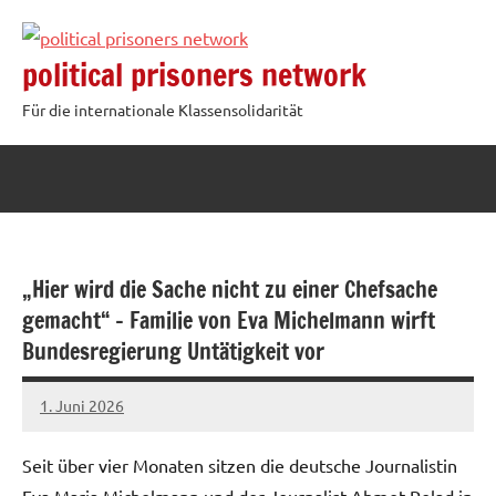
Zum
Inhalt
political prisoners network
springen
Für die internationale Klassensolidarität
„Hier wird die Sache nicht zu einer Chefsache
gemacht“ – Familie von Eva Michelmann wirft
Bundesregierung Untätigkeit vor
1. Juni 2026
network
Seit über vier Monaten sitzen die deutsche Journalistin
Eva Maria Michelmann und der Journalist Ahmet Polad in