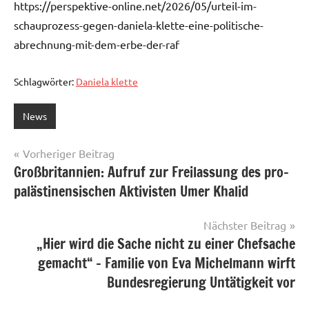
https://perspektive-online.net/2026/05/urteil-im-
schauprozess-gegen-daniela-klette-eine-politische-
abrechnung-mit-dem-erbe-der-raf
Schlagwörter:
Daniela klette
News
Beitragsnavigation
Vorheriger Beitrag
Großbritannien: Aufruf zur Freilassung des pro-
palästinensischen Aktivisten Umer Khalid
Nächster Beitrag
„Hier wird die Sache nicht zu einer Chefsache
gemacht“ – Familie von Eva Michelmann wirft
Bundesregierung Untätigkeit vor