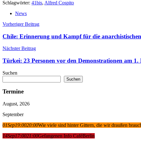
Schlagwörter:
41bis
,
Alfred Cospito
News
Beitragsnavigation
Vorheriger Beitrag
Chile: Erinnerung und Kampf für die anarchistische
Nächster Beitrag
Türkei: 23 Personen vor den Demonstrationen am 1.
Suchen
Suchen
Termine
August, 2026
September
01
Sep
19:00
20:00
Wie viele sind hinter Gittern, die wir draußen brau
14
Sep
17:00
21:00
Gefangenen Info Café
Berlin