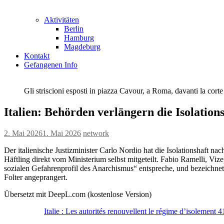
Aktivitäten
Berlin
Hamburg
Magdeburg
Kontakt
Gefangenen Info
Gli striscioni esposti in piazza Cavour, a Roma, davanti la cort
Italien: Behörden verlängern die Isolation
2. Mai 2026
1. Mai 2026
network
Der italienische Justizminister Carlo Nordio hat die Isolationshaft 
Häftling direkt vom Ministerium selbst mitgeteilt. Fabio Ramelli, Viz
sozialen Gefahrenprofil des Anarchismus“ entspreche, und bezeichne
Folter angeprangert.
Übersetzt mit DeepL.com (kostenlose Version)
Italie : Les autorités renouvellent le régime d’isolement 