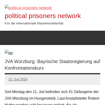
Zum
Inhalt
political prisoners network
springen
Für die internationale Klassensolidarität
JVA Würzburg: Bayrische Staatsregierung auf
Konfrontationskurs
22. Juli 2016
admin
Seit Montag den 11. Juli befinden sich 41 Gefangene der
JVA Würzburg im Hungerstreik. Laut Anstaltsleiter Robert
Hutter wurden acht Insassen verlegt, die als