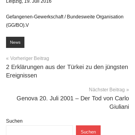
Leipzig, 19. Juli 2016
Gefangenen-Gewerkschaft / Bundesweite Organisation
(GG/BO).V
News
Beitragsnavigation
Vorheriger Beitrag
2 Erklärungen aus der Türkei zu den jüngsten
Ereignissen
Nächster Beitrag
Genova 20. Juli 2001 – Der Tod von Carlo
Giuliani
Suchen
Suchen