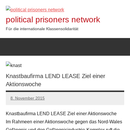
Zum
Inhalt
political prisoners network
springen
Für die internationale Klassensolidarität
Knastbaufirma LEND LEASE Ziel einer
Aktionswoche
8. November 2015
admin
Knastbaufirma LEND LEASE Ziel einer Aktionswoche
Im Rahmeen einer Aktionswoche gegen das Nord-Wales
Gefängnis und den Gefängnisindustrie-Komplex ruft die