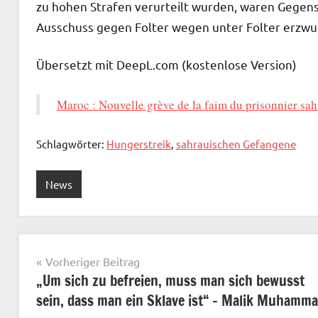
zu hohen Strafen verurteilt wurden, waren Gegen
Ausschuss gegen Folter wegen unter Folter erzw
Übersetzt mit DeepL.com (kostenlose Version)
Maroc : Nouvelle grève de la faim du prisonnier sa
Schlagwörter:
Hungerstreik
,
sahrauischen Gefangene
News
Beitragsnavigation
Vorheriger Beitrag
„Um sich zu befreien, muss man sich bewusst
sein, dass man ein Sklave ist“ – Malik Muhamm