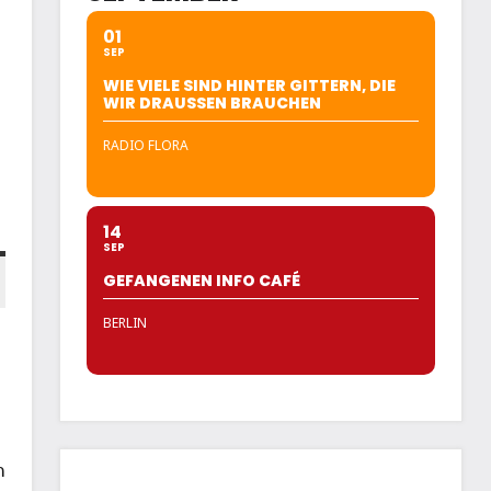
01
SEP
WIE VIELE SIND HINTER GITTERN, DIE
WIR DRAUSSEN BRAUCHEN
RADIO FLORA
14
SEP
GEFANGENEN INFO CAFÉ
BERLIN
n