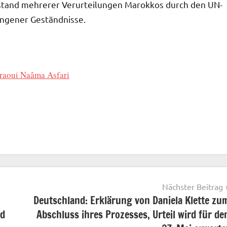
stand mehrerer Verurteilungen Marokkos durch den UN-
ungener Geständnisse.
hraoui Naâma Asfari
Nächster Beitrag
Deutschland: Erklärung von Daniela Klette zu
ad
Abschluss ihres Prozesses, Urteil wird für de