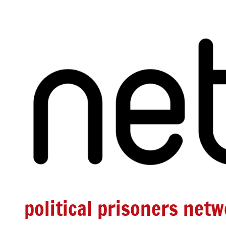
Zum
Inhalt
springen
political prisoners net