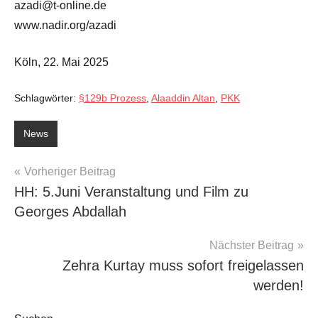
azadi@t-online.de
www.nadir.org/azadi
Köln, 22. Mai 2025
Schlagwörter:
§129b Prozess
,
Alaaddin Altan
,
PKK
News
Beitragsnavigation
Vorheriger Beitrag
HH: 5.Juni Veranstaltung und Film zu
Georges Abdallah
Nächster Beitrag
Zehra Kurtay muss sofort freigelassen
werden!