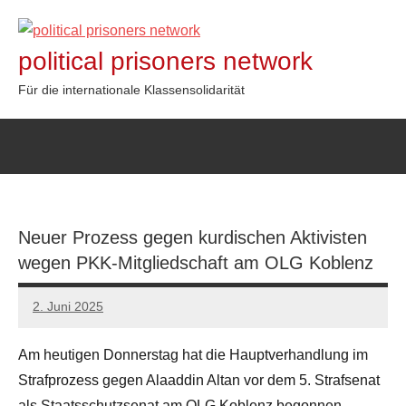
Zum
Inhalt
political prisoners network
springen
Für die internationale Klassensolidarität
Neuer Prozess gegen kurdischen Aktivisten
wegen PKK-Mitgliedschaft am OLG Koblenz
2. Juni 2025
network
Am heutigen Donnerstag hat die Hauptverhandlung im
Strafprozess gegen Alaaddin Altan vor dem 5. Strafsenat
als Staatsschutzsenat am OLG Koblenz begonnen.