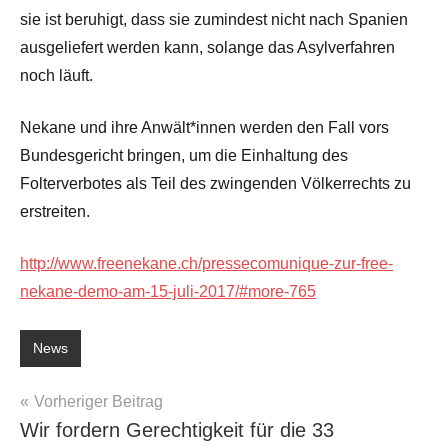
sie ist beruhigt, dass sie zumindest nicht nach Spanien
ausgeliefert werden kann, solange das Asylverfahren
noch läuft.
Nekane und ihre Anwält*innen werden den Fall vors
Bundesgericht bringen, um die Einhaltung des
Folterverbotes als Teil des zwingenden Völkerrechts zu
erstreiten.
http://www.freenekane.ch/pressecomunique-zur-free-
nekane-demo-am-15-juli-2017/#more-765
News
Beitragsnavigation
Vorheriger Beitrag
Wir fordern Gerechtigkeit für die 33