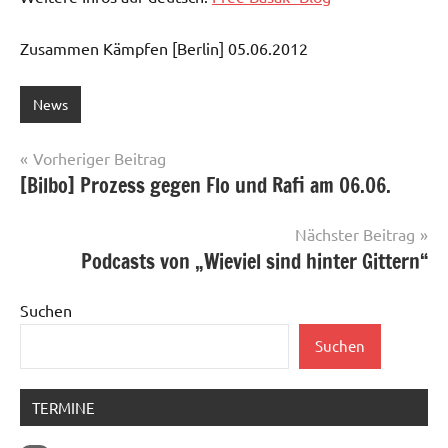
Zusammen Kämpfen [Berlin] 05.06.2012
News
Beitragsnavigation
Vorheriger Beitrag
[Bilbo] Prozess gegen Flo und Rafi am 06.06.
Nächster Beitrag
Podcasts von „Wieviel sind hinter Gittern“
Suchen
Suchen
TERMINE