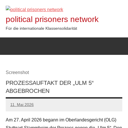
Zum
Inhalt
political prisoners network
springen
Für die internationale Klassensolidarität
Screenshot
PROZESSAUFTAKT DER „ULM 5“
ABGEBROCHEN
11. Mai 2026
network
Am 27. April 2026 begann im Oberlandesgericht (OLG)
Stuttgart-Stammheim der Prozess gegen die „Ulm 5“. Den