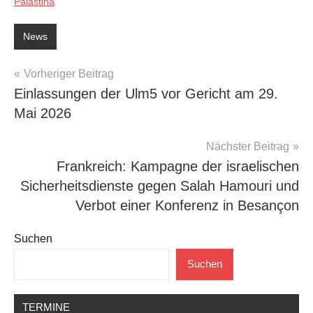
Palästina
News
Beitragsnavigation
Vorheriger Beitrag
Einlassungen der Ulm5 vor Gericht am 29.
Mai 2026
Nächster Beitrag
Frankreich: Kampagne der israelischen
Sicherheitsdienste gegen Salah Hamouri und
Verbot einer Konferenz in Besançon
Suchen
Suchen
TERMINE