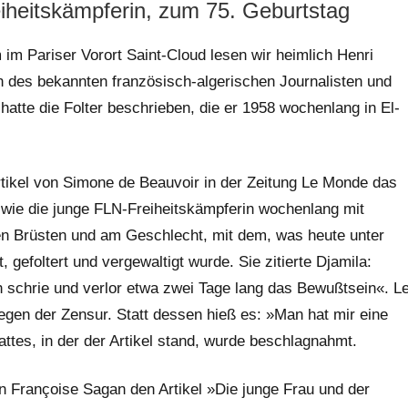
iheitskämpferin, zum 75. Geburtstag
 Pariser Vorort Saint-Cloud lesen wir heimlich Henri
h des bekannten französisch-algerischen Journalisten und
atte die Folter beschrieben, die er 1958 wochenlang in El-
Artikel von Simone de Beauvoir in der Zeitung Le Monde das
 wie die junge FLN-Freiheitskämpferin wochenlang mit
en Brüsten und am Geschlecht, mit dem, was heute unter
 gefoltert und vergewaltigt wurde. Sie zitierte Djamila:
h schrie und verlor etwa zwei Tage lang das Bewußtsein«. L
egen der Zensur. Statt dessen hieß es: »Man hat mir eine
ttes, in der der Artikel stand, wurde beschlagnahmt.
rin Françoise Sagan den Artikel »Die junge Frau und der