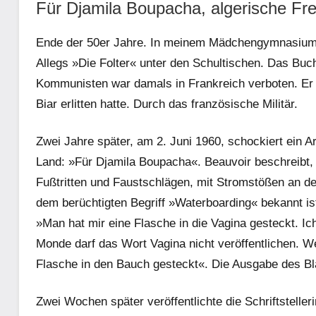
Für Djamila Boupacha, algerische Fre
Ende der 50er Jahre. In meinem Mädchengymnasium im
Allegs »Die Folter« unter den Schultischen. Das Buc
Kommunisten war damals in Frankreich verboten. Er h
Biar erlitten hatte. Durch das französische Militär.
Zwei Jahre später, am 2. Juni 1960, schockiert ein 
Land: »Für Djamila Boupacha«. Beauvoir beschreibt,
Fußtritten und Faustschlägen, mit Stromstößen an d
dem berüchtigten Begriff »Waterboarding« bekannt ist,
»Man hat mir eine Flasche in die Vagina gesteckt. Ic
Monde darf das Wort Vagina nicht veröffentlichen. W
Flasche in den Bauch gesteckt«. Die Ausgabe des Bla
Zwei Wochen später veröffentlichte die Schriftstelle