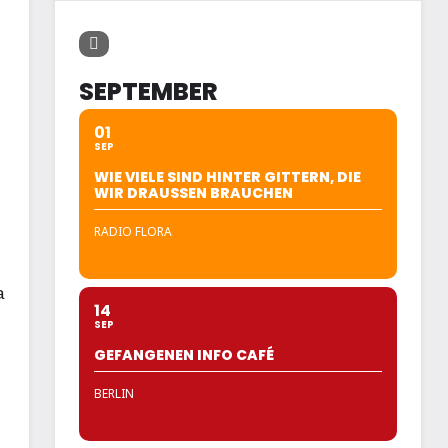
SEPTEMBER
01
SEP
WIE VIELE SIND HINTER GITTERN, DIE
WIR DRAUSSEN BRAUCHEN
RADIO FLORA
a
14
SEP
GEFANGENEN INFO CAFÉ
BERLIN