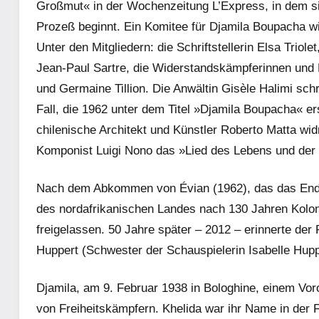
Großmut« in der Wochenzeitung L’Express, in dem sie
Prozeß beginnt. Ein Komitee für Djamila Boupacha w
Unter den Mitgliedern: die Schriftstellerin Elsa Trio
Jean-Paul Sartre, die Widerstandskämpferinnen und
und Germaine Tillion. Die Anwältin Gisèle Halimi sc
Fall, die 1962 unter dem Titel »Djamila Boupacha« er
chilenische Architekt und Künstler Roberto Matta wid
Komponist Luigi Nono das »Lied des Lebens und der 
Nach dem Abkommen von Évian (1962), das das Ende
des nordafrikanischen Landes nach 130 Jahren Kolon
freigelassen. 50 Jahre später – 2012 – erinnerte der
Huppert (Schwester der Schauspielerin Isabelle Hupp
Djamila, am 9. Februar 1938 in Bologhine, einem Vor
von Freiheitskämpfern. Khelida war ihr Name in der F