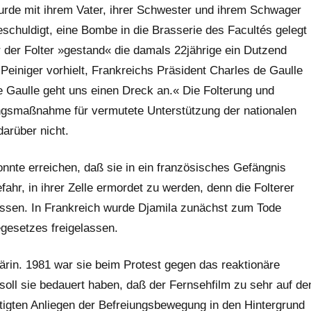
 wurde mit ihrem Vater, ihrer Schwester und ihrem Schwager
schuldigt, eine Bombe in die Brasserie des Facultés gelegt
 der Folter »gestand« die damals 22jährige ein Dutzend
Peiniger vorhielt, Frankreichs Präsident Charles de Gaulle
e Gaulle geht uns einen Dreck an.« Die Folterung und
ngsmaßnahme für vermutete Unterstützung der nationalen
arüber nicht.
nnte erreichen, daß sie in ein französisches Gefängnis
fahr, in ihrer Zelle ermordet zu werden, denn die Folterer
 lassen. In Frankreich wurde Djamila zunächst zum Tode
egesetzes freigelassen.
tärin. 1981 war sie beim Protest gegen das reaktionäre
soll sie bedauert haben, daß der Fernsehfilm zu sehr auf de
htigten Anliegen der Befreiungsbewegung in den Hintergrund