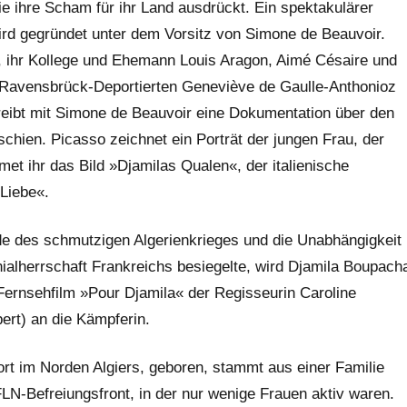
 ihre Scham für ihr Land ausdrückt. Ein spektakulärer
ird gegründet unter dem Vorsitz von Simone de Beauvoir.
let, ihr Kollege und Ehemann Louis Aragon, Aimé Césaire und
 Ravensbrück-Deportierten Geneviève de Gaulle-Anthonioz
hreibt mit Simone de Beauvoir eine Dokumentation über den
schien. Picasso zeichnet ein Porträt der jungen Frau, der
met ihr das Bild »Djamilas Qualen«, der italienische
Liebe«.
 des schmutzigen Algerienkrieges und die Unabhängigkeit
ialherrschaft Frankreichs besiegelte, wird Djamila Boupach
 Fernsehfilm »Pour Djamila« der Regisseurin Caroline
ert) an die Kämpferin.
ort im Norden Algiers, geboren, stammt aus einer Familie
LN-Befreiungsfront, in der nur wenige Frauen aktiv waren.