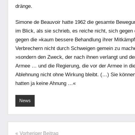
dränge.
Simone de Beauvoir hatte 1962 die gesamte Bewegun
im Blick, als sie schrieb, es reiche nicht, sich geg
gegen die »kaum bessere Behandlung ihrer Mitkämpfer«
Verbrechern nicht durch Schweigen gemein zu mache
»sondern den Zweck, der nach ihnen verlangt und der 
Armee … und die Regierung, die vor der Armee in die
Ablehnung nicht ohne Wirkung bleibt. (…) Sie können
hatten ja keine Ahnung …«
News
Beitragsnavigation
Vorheriger Beitrag