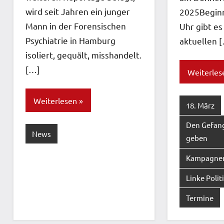
wird seit Jahren ein junger
2025Beginn
Mann in der Forensischen
Uhr gibt es
Psychiatrie in Hamburg
aktuellen 
isoliert, gequält, misshandelt.
[…]
Weiterles
Weiterlesen
18. März
Den Gefan
News
geben
Kampagne
Linke Polit
Termine