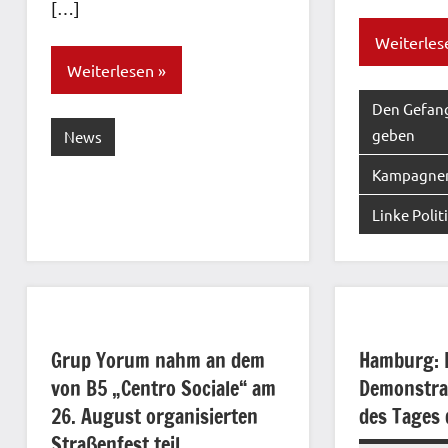
[…]
Weiterles
Weiterlesen
Den Gefan
geben
News
Kampagne
Linke Polit
Grup Yorum nahm an dem
Hamburg: B
von B5 „Centro Sociale“ am
Demonstrat
26. August organisierten
des Tages 
Straßenfest teil.