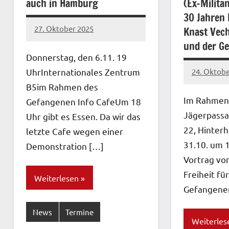
auch in Hamburg
(Ex-Milita
30 Jahren
27. Oktober 2025
Knast Vec
network
und der Ge
Donnerstag, den 6.11. 19
UhrInternationales Zentrum
24. Oktobe
network
B5im Rahmen des
Im Rahmen 
Gefangenen Info CafeUm 18
Jägerpassa
Uhr gibt es Essen. Da wir das
22, Hinterh
letzte Cafe wegen einer
31.10. um 
Demonstration […]
Vortrag vo
Freiheit für
Weiterlesen
Gefangene
News
Termine
Weiterles