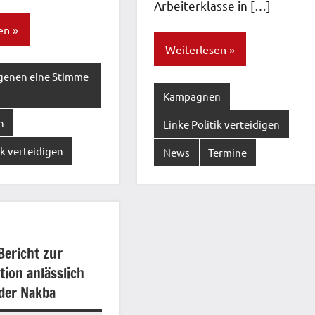
Arbeiterklasse in […]
en
Weiterlesen
genen eine Stimme
Kampagnen
n
Linke Politik verteidigen
ik verteidigen
News
Termine
ericht zur
ion anlässlich
der Nakba