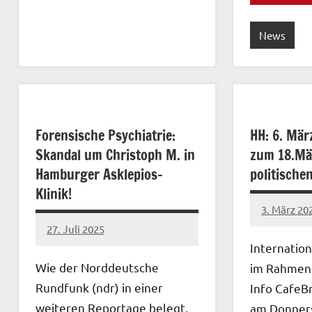
News
Forensische Psychiatrie:
HH: 6. Mär
Skandal um Christoph M. in
zum 18.Mä
Hamburger Asklepios-
politische
Klinik!
3. März 20
network
27. Juli 2025
network
Internatio
Wie der Norddeutsche
im Rahmen
Rundfunk (ndr) in einer
Info CafeBr
weiteren Reportage belegt,
am Donners