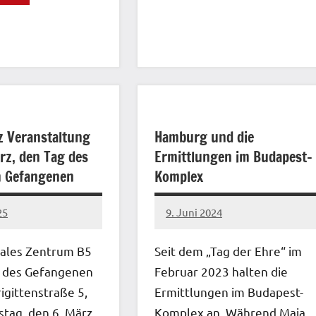
z Veranstaltung
Hamburg und die
rz, den Tag des
Ermittlungen im Budapest-
n Gefangenen
Komplex
25
9. Juni 2024
network
nales Zentrum B5
Seit dem „Tag der Ehre“ im
 des Gefangenen
Februar 2023 halten die
igittenstraße 5,
Ermittlungen im Budapest-
tag, den 6. März
Komplex an. Während Maja