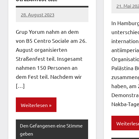
21. Mai 20
network
28. August 2023
network
In Hamburg
Grup Yorum nahm an dem
unterschie
von B5 Centro Sociale am 26.
internation
August organisierten
antiimperia
Straßenfest teil. Insgesamt
Organisatio
nahmen 150 Personen an
Palästina 
dem Fest teil. Nachdem wir
zusammeng
[…]
haben, am 
Demonstrat
Nakba-Tage
Weiterlesen
Weiterles
Den Gefangenen eine Stimme
geben