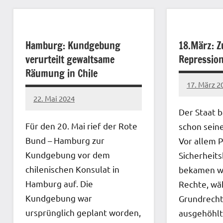
Hamburg: Kundgebung
18.März: 
verurteilt gewaltsame
Repressio
Räumung in Chile
17. März 2
network
22. Mai 2024
network
Der Staat b
Für den 20. Mai rief der Rote
schon sein
Bund – Hamburg zur
Vor allem P
Kundgebung vor dem
Sicherheit
chilenischen Konsulat in
bekamen w
Hamburg auf. Die
Rechte, wä
Kundgebung war
Grundrecht
ursprünglich geplant worden,
ausgehöhlt