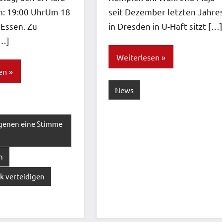
: 19:00 UhrUm 18
seit Dezember letzten Jahre
 Essen. Zu
in Dresden in U-Haft sitzt […
[…]
Weiterlesen
en
News
genen eine Stimme
n
ik verteidigen