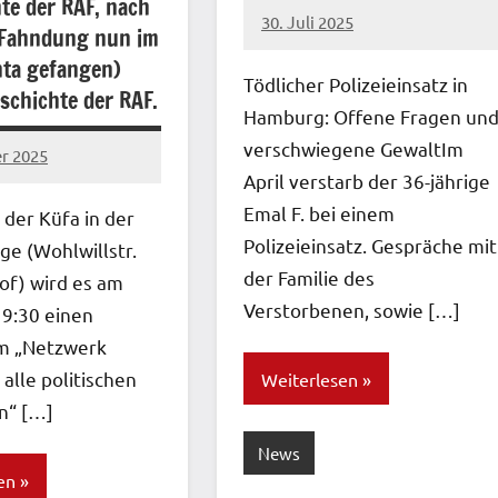
nte der RAF, nach
30. Juli 2025
 Fahndung nun im
network
hta gefangen)
Tödlicher Polizeieinsatz in
schichte der RAF.
Hamburg: Offene Fragen un
verschwiegene GewaltIm
r 2025
April verstarb der 36-jährige
Emal F. bei einem
der Küfa in der
Polizeieinsatz. Gespräche mit
ge (Wohlwillstr.
der Familie des
of) wird es am
Verstorbenen, sowie […]
19:30 einen
m „Netzwerk
 alle politischen
Weiterlesen
n“ […]
News
en