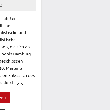
23
 führten
dliche
alistische und
listische
nen, die sich als
Bündnis Hamburg
eschlossen
20. Mai eine
ion anlässlich des
s durch. […]
en