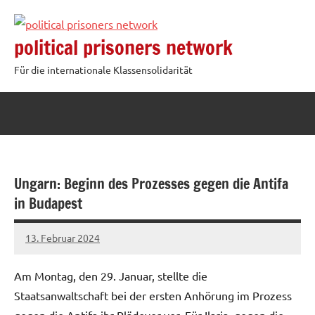
Zum
Inhalt
political prisoners network
springen
Für die internationale Klassensolidarität
Ungarn: Beginn des Prozesses gegen die Antifa
in Budapest
13. Februar 2024
network
Am Montag, den 29. Januar, stellte die
Staatsanwaltschaft bei der ersten Anhörung im Prozess
gegen die Antifa ihr Plädoyer vor. Für Ilaria, gegen die