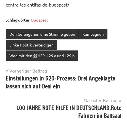
contre-les-antifas-de-budapest/
Schlagwörter:
Budapest
Den Gefangenen eine Stimme geben
Kampagnen
Linke Politik verteidigen
Weg mit den §§ 129, 129 a und 129 b
Beitragsnavigation
Vorheriger Beitrag
Einstellungen in G20-Prozess: Drei Angeklagte
lassen sich auf Deal ein
Nächster Beitrag
100 JAHRE ROTE HILFE IN DEUTSCHLAND.Rote
Fahnen im Ballsaal