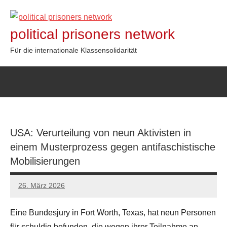
Zum
Inhalt
political prisoners network
springen
Für die internationale Klassensolidarität
USA: Verurteilung von neun Aktivisten in
einem Musterprozess gegen antifaschistische
Mobilisierungen
26. März 2026
network
Eine Bundesjury in Fort Worth, Texas, hat neun Personen
für schuldig befunden, die wegen ihrer Teilnahme an