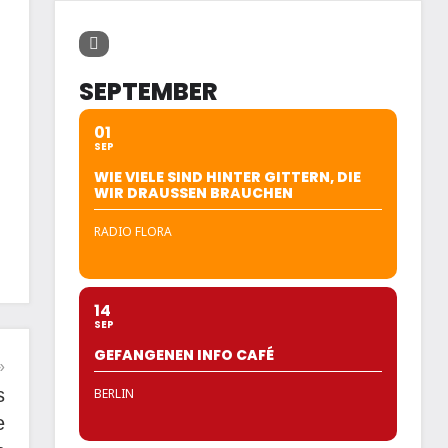
SEPTEMBER
01
SEP
WIE VIELE SIND HINTER GITTERN, DIE
WIR DRAUSSEN BRAUCHEN
RADIO FLORA
14
SEP
GEFANGENEN INFO CAFÉ
s
BERLIN
e