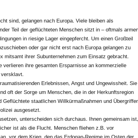
cht sind, gelangen nach Europa. Viele bleiben als
ender Teil der geflüchteten Menschen sitzt in – oftmals arme
ingungen in riesige Lager eingepfercht. Um einen Großteil
 abzuschieben oder gar nicht erst nach Europa gelangen zu
ntex mitsamt ihrer Subunternehmen zum Einsatz gebracht.
che verlieren ihre gesamten Ersparnisse an kommerzielle
 versklavt.
traumatisierenden Erlebnissen, Angst und Ungewissheit. Sie
und oft der Sorge um Menschen, die in der Herkunftsregion
 Geflüchtete staatlichen Willkürmaßnahmen und Übergriffe
olizei ausgesetzt.
usetzen, unterscheiden sich durchaus. Ihnen gemeinsam ist
icher ist als die Flucht. Menschen fliehen z.B. vor
kan, vor dem Krieg, den das Erdogan-Regime im Osten der