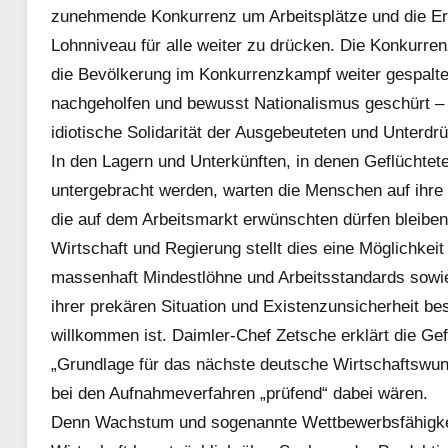
zunehmende Konkurrenz um Arbeitsplätze und die Erri
Lohnniveau für alle weiter zu drücken. Die Konkurre
die Bevölkerung im Konkurrenzkampf weiter gespalten
nachgeholfen und bewusst Nationalismus geschürt – de
idiotische Solidarität der Ausgebeuteten und Unterd
In den Lagern und Unterkünften, in denen Geflüchte
untergebracht werden, warten die Menschen auf ihre 
die auf dem Arbeitsmarkt erwünschten dürfen bleibe
Wirtschaft und Regierung stellt dies eine Möglichke
massenhaft Mindestlöhne und Arbeitsstandards sowie 
ihrer prekären Situation und Existenzunsicherheit b
willkommen ist. Daimler-Chef Zetsche erklärt die Ge
„Grundlage für das nächste deutsche Wirtschaftswun
bei den Aufnahmeverfahren „prüfend“ dabei wären.
Denn Wachstum und sogenannte Wettbewerbsfähigkeit 