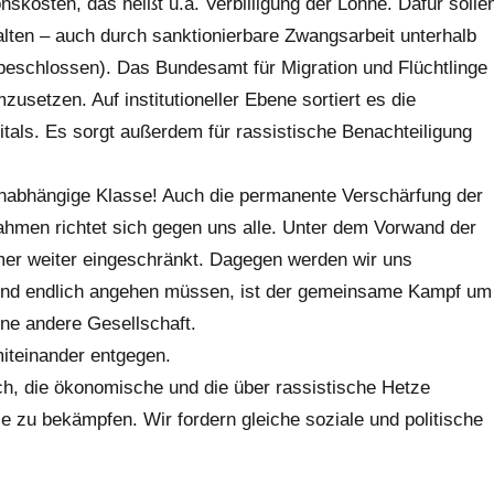
skosten, das heißt u.a. Verbilligung der Löhne. Dafür solle
lten – auch durch sanktionierbare Zwangsarbeit unterhalb
beschlossen). Das Bundesamt für Migration und Flüchtlinge
usetzen. Auf institutioneller Ebene sortiert es die
itals. Es sorgt außerdem für rassistische Benachteiligung
ohnabhängige Klasse! Auch die permanente Verschärfung der
hmen richtet sich gegen uns alle. Unter dem Vorwand der
er weiter eingeschränkt. Dagegen werden wir uns
nd endlich angehen müssen, ist der gemeinsame Kampf um
ne andere Gesellschaft.
miteinander entgegen.
ch, die ökonomische und die über rassistische Hetze
se zu bekämpfen. Wir fordern gleiche soziale und politische