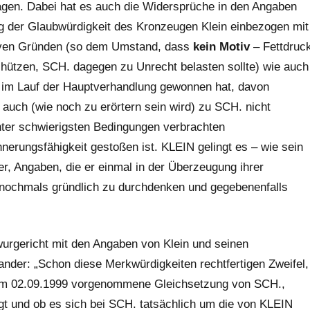
en. Dabei hat es auch die Widersprüche in den Angaben
ng der Glaubwürdigkeit des Kronzeugen Klein einbezogen mit
tiven Gründen (so dem Umstand, dass
kein Motiv
– Fettdruc
schützen, SCH. dagegen zu Unrecht belasten sollte) wie auch
 im Lauf der Hauptverhandlung gewonnen hat, davon
auch (wie noch zu erörtern sein wird) zu SCH. nicht
ter schwierigsten Bedingungen verbrachten
nnerungsfähigkeit gestoßen ist. KLEIN gelingt es – wie sein
r, Angaben, die er einmal in der Überzeugung ihrer
n nochmals gründlich zu durchdenken und gegebenenfalls
hwurgericht mit den Angaben von Klein und seinen
nander: „Schon diese Merkwürdigkeiten rechtfertigen Zweifel,
om 02.09.1999 vorgenom­mene Gleichsetzung von SCH.,
ngt und ob es sich bei SCH. tatsäch­lich um die von KLEIN