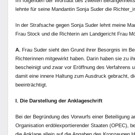
Im folgenden der Wortlaut des zweiten Befangenheits
lehnte für seine Mandantin Sonja Suder die Richter_
In der Strafsache gegen Sonja Suder lehnt meine Man
Frau Stock und die Richterin am Landgericht Frau M
A.
Frau Suder sieht den Grund ihrer Besorgnis im B
Richterinnen mitgewirkt haben. Darin haben sie zu i
bescheinigt und zwar vor Eröffnung des Verfahrens 
damit eine innere Haltung zum Ausdruck gebracht, di
beeinträchtigt.
I. Die Darstellung der Anklageschrift
Bei der Begründung des Vorwurfs einer Beteiligung a
Organisation erdölexportierender Staaten (OPEC), b
die Anklage allein auf die Angaben des Kronzeugen 