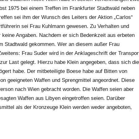
bst 1975 bei einem Treffen im Frankfurter Stadtwald neben
fen sei ihm der Wunsch des Leiters der Aktion „Carlos“
rtführerin sei Frau Kuhlmann gewesen. Zu Verhalten und
 keine Angaben. Nachdem er sich Bedenkzeit aus erbeten
n im Stadtwald gekommen. Wer an diesem außer Frau
eitens: Frau Suder wird in der Anklageschrift der Transpor
ur Last gelegt. Hierzu habe Klein angegeben, dass sich die
gert habe. Der mitbeteiligte Boese habe auf Bitten von
 von geeigneten Waffen und Sprengmittel angeordnet. Diese
Person nach Wien gebracht worden. Die Waffen seien aber
esagten Waffen aus Libyen eingetroffen seien. Darüber
ismittel als der Kronzeuge Klein werden weder angeboten,