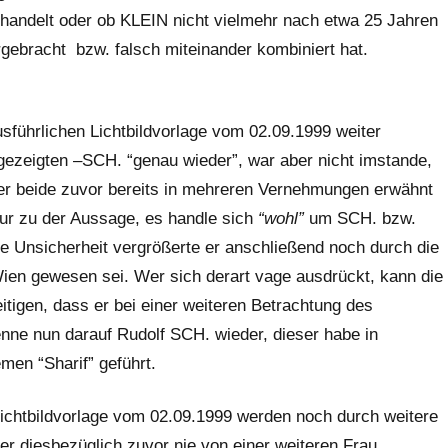
 handelt oder ob KLEIN nicht vielmehr nach etwa 25 Jahren
ebracht bzw. falsch miteinander kombiniert hat.
sführlichen Lichtbildvorlage vom 02.09.1999 weiter
 gezeigten –SCH. “genau wieder”, war aber nicht imstande,
 beide zuvor bereits in mehreren Vernehmungen er­wähnt
nur zu der Aussage, es handle sich
“wohl”
um SCH. bzw.
e Unsicherheit vergrößerte er anschließend noch durch die
ien gewesen sei. Wer sich derart vage ausdrückt, kann die
tigen, dass er bei einer weiteren Betrachtung des
enne nun darauf Rudolf SCH. wie­der, dieser habe in
en “Sharif” geführt.
r Lichtbildvorlage vom 02.09.1999 werden noch durch weitere
r diesbezüglich zuvor nie von einer weiteren Frau