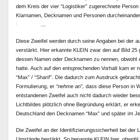
dem Kreis der vier “Logistiker” zugerechnete Person
Klarnamen, Decknamen und Personen durcheinanderg
:
…
Diese Zweifel werden durch seine Angaben bei der au
verstärkt. Hier erkannte KLEIN zwar den auf Bild 25
dessen Namen oder Decknamen zu nen­nen, obwohl er
hatte. Auch auf den entsprechenden Vorhalt kam er 
“Max” / “Sharif”. Die dadurch zum Ausdruck gebracht
Formulierung, er
“nehme an”,
dass diese Person in W
entstandenen Zweifel auch nicht dadurch wieder besei
Lichtbildes plötzlich ohne Begründung erklärt, er erk
Deutschland den Decknamen “Max” und später im Jem
Die Zweifel an der Identifizierungssicherheit bei de
Umstände bestärkt. So benannte KLEIN hier, obwohl e