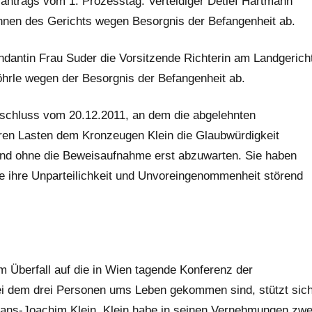
antrags vom 1. Prozesstag. Verteidiger Detlef Hartmann
innen des Gerichts wegen Besorgnis der Befangenheit ab.
dantin Frau Suder die Vorsitzende Richterin am Landgerich
öhrle wegen der Besorgnis der Befangenheit ab.
eschluss vom 20.12.2011, an dem die abgelehnten
hren Lasten dem Kronzeugen Klein die Glaubwürdigkeit
und ohne die Beweisaufnahme erst abzuwarten. Sie haben
e ihre Unparteilichkeit und Unvoreingenommenheit störend
m Überfall auf die in Wien tagende Konferenz der
ei dem drei Personen ums Leben gekommen sind, stützt sic
Hans-Joachim Klein. Klein habe in seinen Vernehmungen zwe