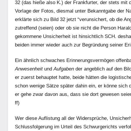
32 (das hieße also K.) der Frankfurter, der stets mi
Vorlage der Fo­tos, diesmal unter Bekanntgabe der N
erklärte sich zu Bild 32 jetzt “verunsichert, ob die 
zutreffend (seien) oder ob sie nicht die Person Harald
gekommene Unsicherheit ist hinsichtlich SCH. desh
beiden immer wieder auch zur Begründung seiner Eri
Ein ähnlich schwaches Erinnerungsvermögen offenbar
Anwesenheit
und
Aufgaben
der angeblich auf den Bil
er zuerst behauptet hatte, beide hät­ten die logistisc
schon wenige Sätze später dahin ein, er könne sich 
er gehe zwar davon aus, dass sie dort gewesen seien, 
ff)
Wer diese Auflistung all der Widersprüche, Unsicher
Schlussfolgerung im Urteil des Schwurgerichts verfol