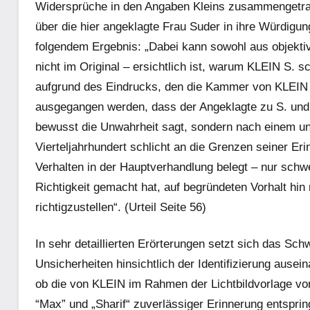
Widersprüche in den Angaben Kleins zusammengetrag
über die hier angeklagte Frau Suder in ihre Würdigu
folgendem Ergebnis: „Dabei kann sowohl aus objek
nicht im Original – ersichtlich ist, warum KLEIN S. 
aufgrund des Eindrucks, den die Kammer von KLEIN
ausgegangen werden, dass der Angeklagte zu S. und 
bewusst die Unwahrheit sagt, sondern nach einem un
Vierteljahrhundert schlicht an die Grenzen seiner Eri
Verhalten in der Hauptverhandlung belegt – nur schwe
Richtigkeit gemacht hat, auf begründeten Vorhalt hi
richtigzustellen“. (Urteil Seite 56)
In sehr detaillierten Erörterungen setzt sich das Sc
Unsicherheiten hinsichtlich der Identifizierung ausei
ob die von KLEIN im Rahmen der Lichtbildvorlage v
“Max” und „Sharif“ zuverläs­siger Erinnerung entspri