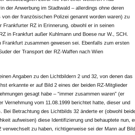
rin der Anwerbung im Stadtwald – allerdings ohne deren
von der französischen Poli­zei genannt worden waren) zu
er Frankfurter RZ in Erinnerung, obwohl er in seinen
RZ in Frankfurt außer Kuhlmann und Boese nur W., SCH.
n Frankfurt zusam­men gewesen sei. Ebenfalls zum ersten
 Suder der Transport der RZ-Waffen nach Wien
einen Angaben zu den Lichtbildern 2 und 32, von denen das
hst erkannte er auf Bild 2 eines der beiden RZ-Mitglieder
Vernehmungen gesagt habe – “immer zusammen waren” (er
er Verneh­mung vom 11.08.1999 berichtet hatte, dieser und
Bei Betrachtung des Lichtbilds 32 änderte er (obwohl beid
keit aufweisen) diese Identifizierung und behauptete nun, e
 2 verwechselt zu haben, richtigerweise sei der Mann auf Bil