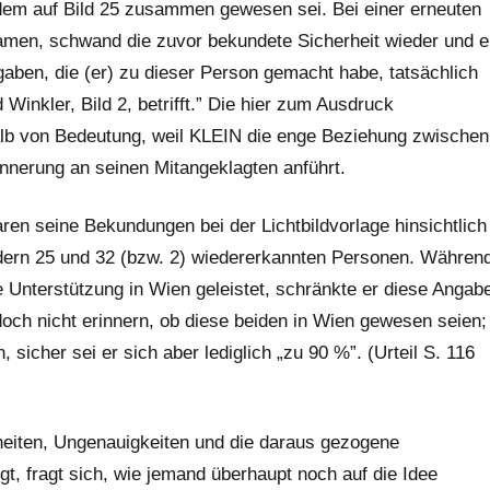
t dem auf Bild 25 zusammen gewesen sei. Bei einer erneuten
amen, schwand die zuvor be­kundete Sicherheit wieder und e
Angaben, die (er) zu dieser Person gemacht habe, tatsächlich
 Winkler, Bild 2, betrifft.” Die hier zum Ausdruck
alb von Bedeutung, weil KLEIN die enge Beziehung zwischen
nnerung an seinen Mitangeklagten anführt.
en seine Bekundungen bei der Lichtbildvorlage hinsichtlich
dern 25 und 32 (bzw. 2) wieder­erkannten Personen. Währen
he Unterstützung in Wien geleistet, schränkte er die­se Angab
doch nicht erinnern, ob diese beiden in Wien gewesen seien;
sicher sei er sich aber ledig­lich „zu 90 %”. (Urteil S. 116
heiten, Ungenauigkeiten und die daraus gezogene
gt, fragt sich, wie jemand überhaupt noch auf die Idee