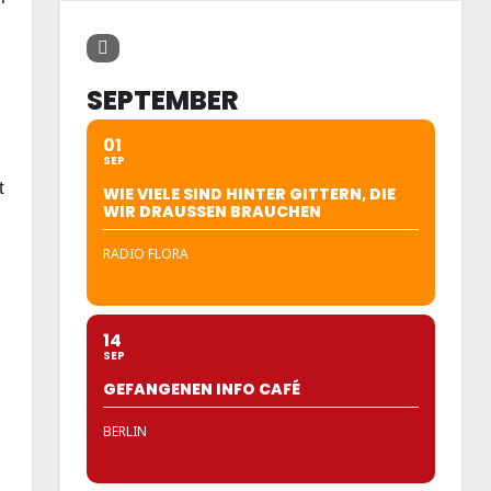
SEPTEMBER
01
SEP
t
WIE VIELE SIND HINTER GITTERN, DIE
WIR DRAUSSEN BRAUCHEN
RADIO FLORA
14
SEP
GEFANGENEN INFO CAFÉ
BERLIN